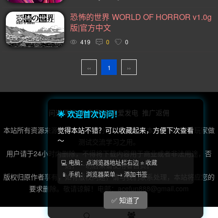
2D(242)
可爱(233)
轻度 Rogue(223)
平台游戏(219)
恐怖的世界 WORLD OF HORROR v1.0g
即时战略(215)
动作(204)
管理(197)
砍杀(195)
版|官方中文
太空(193)
血腥(183)
冒险(177)
解谜冒险(176)
419
0
0
街机(175)
驾驶(169)
回合制战斗(168)
第一人称(163)
‹‹
1
››
选择取向(161)
类魂系列(156)
视觉小说(156)
卡通风格(154)
横向滚屏(153)
回合制(151)
欢乐(150)
第三人称(148)
益智休闲(132)
体育运动(130)
问道须知
免责声明
用爱发电
推广返佣
🌟 欢迎首次访问！
僵尸(129)
枪战射击(128)
赛车竞速(124)
剧情(124)
本站所有资源来源于第三方用户分享，转载，非本站自制，仅供玩家做
觉得本站不错？可以收藏起来，方便下次查看
～
测试交流学习之用。
策略(121)
彩色(119)
格斗对打(117)
制作(115)
用户请于24小时内删除，不得将下载内容用于商业或者非法用途，否
类 Rogue(114)
时空旅行(114)
悬疑(113)
💻 电脑：点浏览器地址栏右边 ⭐ 收藏
则，一切后果请使用者自负。
📱 手机：浏览器菜单 → 添加书签
版权归原作者享有，如有版权问题，请与我们联系处理，本站将应您的
第三人称视角(111)
第一人称视角(106)
拟真(106)
要求删除。敬请谅解！电邮：acefun888@gmail.com
模拟(104)
像素图形(104)
困难(104)
指向点击(104)
✅ 知道了
二维(103)
角色自定义(101)
像素(100)
黑暗(99)