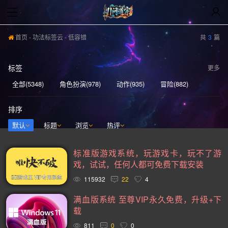
首页
-
功法标签云
- 低容错
共
3
篇
标签
更多
全部(5348)
角色扮演(978)
动作(935)
冒险(882)
动作冒险(837)
独立(580)
单人(567)
模拟(540)
排序
开放世界(529)
休闲(526)
策略(521)
探索(516)
默认
标题
浏览
热评
多人(459)
剧情丰富(439)
动漫(404)
生存(394)
标准版游戏系统，玩游戏卡，玩不了游
奇幻(371)
射击(365)
合作(349)
3D(348)
戏，试试，任何人都可免费下载安装
沙盒(339)
女性主角(332)
解谜(329)
建造(328)
115932
22
4
恐怖(304)
独立(299)
科幻(296)
模拟经营(281)
满血版系统 至尊VIP永久免费，升级+下
载
暴力(277)
氛围(276)
日系游戏(275)
中世纪(248)
811
0
0