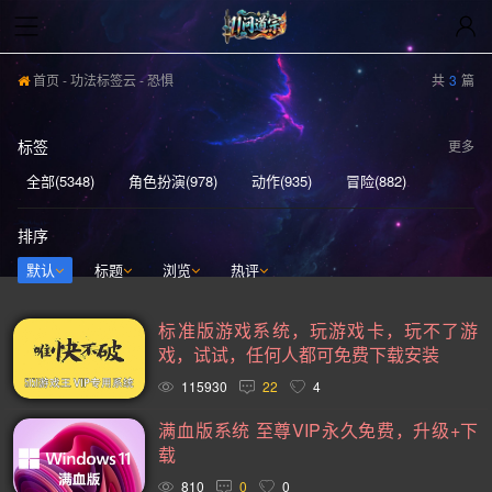
首页
-
功法标签云
- 恐惧
共
3
篇
标签
更多
全部(5348)
角色扮演(978)
动作(935)
冒险(882)
动作冒险(837)
独立(580)
单人(567)
模拟(540)
排序
开放世界(529)
休闲(526)
策略(521)
探索(516)
默认
标题
浏览
热评
多人(459)
剧情丰富(439)
动漫(404)
生存(394)
标准版游戏系统，玩游戏卡，玩不了游
奇幻(371)
射击(365)
合作(349)
3D(348)
戏，试试，任何人都可免费下载安装
沙盒(339)
女性主角(332)
解谜(329)
建造(328)
115930
22
4
恐怖(304)
独立(299)
科幻(296)
模拟经营(281)
满血版系统 至尊VIP永久免费，升级+下
载
暴力(277)
氛围(276)
日系游戏(275)
中世纪(248)
810
0
0