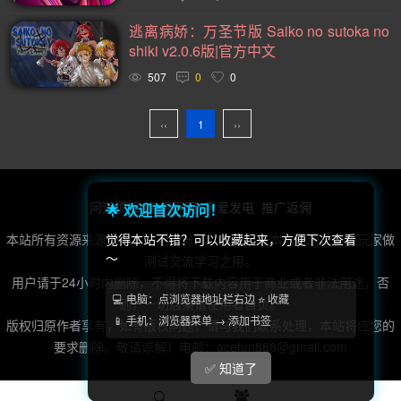
2D(242)
可爱(233)
轻度 Rogue(223)
平台游戏(219)
逃离病娇：万圣节版 Saiko no sutoka no
即时战略(215)
动作(204)
管理(197)
砍杀(195)
shiki v2.0.6版|官方中文
太空(193)
血腥(183)
冒险(177)
解谜冒险(176)
507
0
0
街机(175)
驾驶(169)
回合制战斗(168)
第一人称(163)
‹‹
1
››
选择取向(161)
类魂系列(156)
视觉小说(156)
卡通风格(154)
横向滚屏(153)
回合制(151)
欢乐(150)
第三人称(148)
益智休闲(132)
体育运动(130)
问道须知
免责声明
用爱发电
推广返佣
🌟 欢迎首次访问！
僵尸(129)
枪战射击(128)
赛车竞速(124)
剧情(124)
本站所有资源来源于第三方用户分享，转载，非本站自制，仅供玩家做
觉得本站不错？可以收藏起来，方便下次查看
～
测试交流学习之用。
策略(121)
彩色(119)
格斗对打(117)
制作(115)
用户请于24小时内删除，不得将下载内容用于商业或者非法用途，否
类 Rogue(114)
时空旅行(114)
悬疑(113)
💻 电脑：点浏览器地址栏右边 ⭐ 收藏
则，一切后果请使用者自负。
📱 手机：浏览器菜单 → 添加书签
版权归原作者享有，如有版权问题，请与我们联系处理，本站将应您的
第三人称视角(111)
第一人称视角(106)
拟真(106)
要求删除。敬请谅解！电邮：acefun888@gmail.com
模拟(104)
像素图形(104)
困难(104)
指向点击(104)
✅ 知道了
二维(103)
角色自定义(101)
像素(100)
黑暗(99)