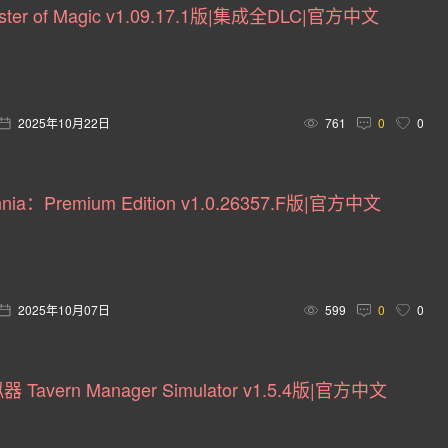
er of Magic v1.09.17.1版|集成全DLC|官方中文
团队角色扮演(37)
机器人(36)
等角视角(36)
生活
怖(33)
爱情(33)
体育(32)
末日(31)
竞技(31)
2025年10月22日
761
0
0
刷宝(29)
惊悚(28)
殖民模拟(28)
自然(28)
反
验(27)
清版动作(27)
LGBTQ+(27)
卡牌游戏(26)
nia：Premium Edition v1.0.26357.F版|官方中文
类Rogue(24)
战争游戏(24)
玩家对战环境(24)
战
(23)
牌组构建(23)
俯视射击(23)
战术角色扮演(23)
击(22)
推理解谜(20)
老司机(20)
飞行(20)
2D 
2025年10月07日
599
0
0
快节奏(19)
即时战术(19)
双摇杆射击(19)
调查(1
avern Manager Simulator v1.5.4版|官方中文
漫画(18)
轻度Rogue(17)
神话(17)
策略角色扮演(1
朋克风(15)
黑色幽默(15)
原声音轨(15)
记叙(15)