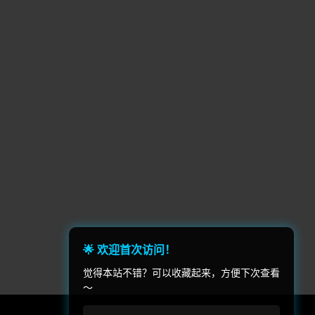
超人类主义(2)
社交聚会(2)
RPG制作大师(1)
毁灭(1)
1)
多人在线战术竞技(1)
足球/美式足球(1)
帆船(1)
独立(1)
狼(1)
摩托车越野(1)
玩家(1)
基地建设建造(1)
点击游戏(1)
🌟 欢迎首次访问！
)
模组(1)
觉得本站不错？可以收藏起来，方便下次查看
～
ue(1)
小游戏(1)
动作 射击(1)