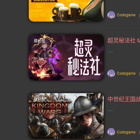
教育(14)
精确平台(14)
钓鱼(
Codxgame
狩猎(13)
心理(13)
忍者(13)
矮人(13)
互动(13)
VR(12)
超灵秘法社 Min
藏经阁
.…
刷宝射击游戏(11)
对话(11)
故事架构丰富(10)
竞技场射击(10)
Codxgame
太空模拟(9)
80 年代(9)
非线
吸血鬼(8)
懒人游戏(8)
西部(
藏经阁
怀旧(7)
唯美(7)
贸易(7)
.…
资本主义(7)
现代(7)
六角格棋
Codxgame
哲理(6)
坦克(6)
海战(6)