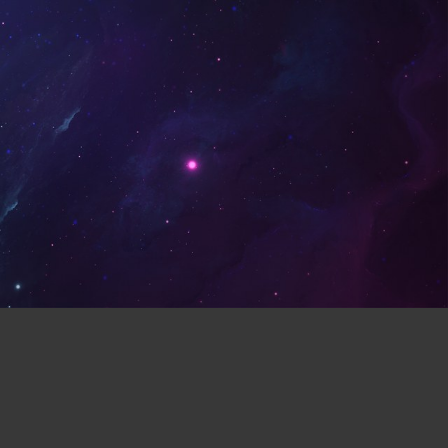
益智休闲(132)
体育运动(130)
对打(117)
制作(115)
(106)
模拟(104)
战斗(99)
黑暗(98)
卡牌(86)
类银河战士恶魔城(81)
(72)
战争(71)
潜行(70)
人称射击(65)
阖家(61)
在线合作(54)
经济(53)
玩家对战(50)
回合战略(49)
模拟(45)
历史(44)
电影式(44)
0)
俯视(40)
鲜血(40)