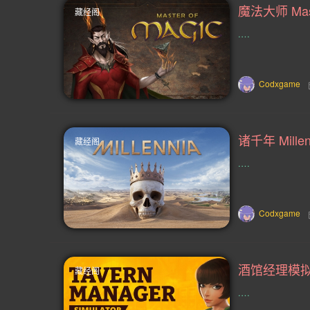
魔法大师 Mast
藏经阁
机甲(39)
跑酷(38)
情感(37)
.…
节奏(34)
清版射击(34)
心里恐
Codxgame
好评原声音轨(30)
平台解谜(30)
3D 平台(28)
格斗(27)
抢先体
诸千年 Millen
藏经阁
联机(24)
探险(24)
武侠(24)
.…
推理(23)
大战略(23)
卡牌战斗
90 年代(22)
2.5D(22)
复古射
Codxgame
MOD(19)
闯关(19)
火车(19)
酒馆经理模拟器 T
藏经阁
超现实(18)
开放世界生存制作(18)
.…
教程(16)
叙事(15)
动作(15)