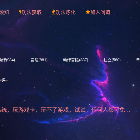
须知
功法获取
功法炼化
加入问道
动作(934)
冒险(881)
动作冒险(837)
独立(580)
单
略(521)
探索(515)
多人(459)
剧情丰富(439)
动漫
热评
)
沙盒(339)
女性主角(332)
解谜(329)
建造(328)
力(277)
氛围(276)
日系游戏(275)
中世纪(248)
2
标准版游戏系统，玩游戏卡，玩不了游戏，试试，任何人都可免费下载安装
即时战略(215)
动作(204)
管理(197)
砍杀(195)
机(175)
驾驶(169)
回合制战斗(168)
第一人称(163)