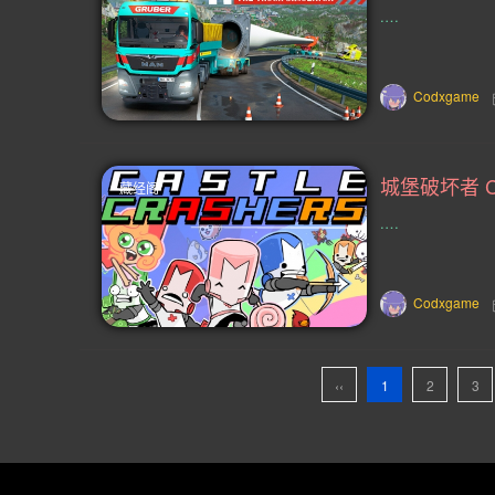
.…
精心编写(2)
即时含暂停(2)
色情内容(2)
弹球(2)
撤离射击
Codxgame
放松 休闲 氛围 实用工具 动漫 沉浸式模拟(2
Action Roguelike(1)
Cats(1)
城堡破坏者 Cas
藏经阁
中世纪暴力(1)
ARPG(1)
火星
.…
地底(1)
摔跤(1)
架空(1)
Codxgame
垂直卷轴射击(1)
自制枪械(1)
对战环境(1)
大型多人在线(1)
‹‹
1
2
3
战术角色扮(1)
选择取(1)
该
卡牌构建式类 Rogue(1)
多人 恐怖(1