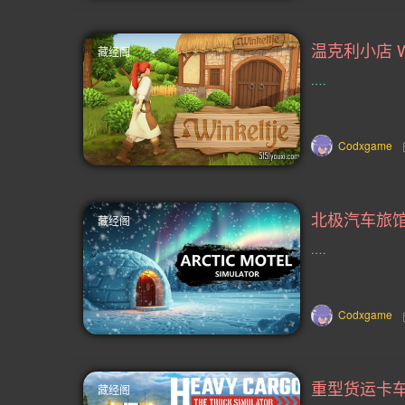
竞分(6)
合作战役(6)
设计与插
藏经阁
关卡编辑(5)
航海(5)
超级英雄
.…
桌游(4)
大师级(4)
角色定制(
外交(4)
越野(4)
自行车(4)
Codxgame
摩托车(4)
基于文字(4)
黑色喜
北极汽车旅馆模拟器
藏经阁
90年代(3)
2D格斗(3)
罗马(3
.…
续作(3)
奔跑(3)
游戏工坊(3)
无双(3)
骰子(3)
魔幻(2)
Codxgame
摇滚乐(2)
黑客(2)
4人本地(2
amp(2)
狼人(2)
滑板(2)
藏经阁