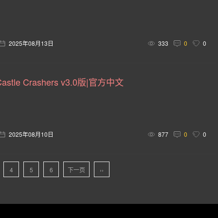
传统类 Rogue(2)
英雄射击(2)
维京人(2)
政治模拟(2)
(2)
爱好模拟(2)
三维(2)
骑车(2)
无声主角(2)
2025年08月13日
333
0
0
)
galgame(2)
触控(1)
颜色(1)
吃鸡(1)
冒险.恐龙(1)
战棋(1)
重置(1)
运输(1)
过场动画(
tle Crashers v3.0版|官方中文
(1)
恋爱(1)
战役(1)
寻宝(1)
高尔夫球(1)
龙与地下城(1)
安卓(1)
农场(1)
值得重玩(1)
2025年08月10日
877
0
0
真人(1)
多人 回合制战术(1)
类(1)
仅鼠标(1)
奇幻战术(1)
战锤 40K(1)
单板滑雪(1)
滑行(1)
4
5
6
下一页
››
产品的热门用户自定义标签：(?) 动作 在线合作 赛博朋克 砍杀 忍者 科幻 剑术(1
)
灵异 3D(1)
动作武术(1)
非主流经典(1)
轻 Rog