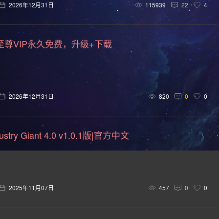
卡通风格(154)
回合制(151)
欢乐(150)
第三人称(147)
2026年12月31日
115939
22
4
车竞速(124)
剧情(124)
策略(121)
彩色(119)
格斗
至尊VIP永久免费，升级+下载
悬疑(113)
第三人称视角(111)
第一人称视角(106)
拟真
向点击(104)
二维(103)
角色自定义(101)
像素(100)
(94)
卡通(93)
动作类 Rogue(93)
动作角色扮演(88)
2026年12月31日
820
0
0
(76)
经典(74)
第一人称射击(74)
战术(73)
塔防
68)
军事(66)
沉浸式模拟(66)
黑暗奇幻(66)
第三
try Giant 4.0 v1.0.1版|官方中文
击(57)
策略战棋(57)
城市营造(56)
多结局(55)
互动小说(51)
策略战争(50)
外星人(50)
喜剧(50)
2025年11月07日
457
0
0
风格化(48)
魔法(47)
物理(46)
恋爱养成(45)
农场
程序生成(41)
控制器(40)
自选历险体验(40)
2D 平台(4