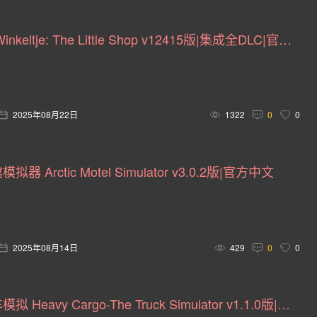
画(6)
体素(6)
养成(5)
指向 &(5)
果露(5)
温克利小店 Winkeltje: The Little Shop v12415版|集成全DLC|官方中文
(5)
上帝模拟(5)
猫(5)
电竞(5)
逻辑(5)
4)
编程(4)
信仰(4)
点击(4)
快速反应事件(4)
裸露(4)
文字游戏(4)
不可思议迷宫(4)
职业导向(4
2025年08月22日
1322
0
0
剧(4)
枪械改装(4)
阴谋(4)
挂机游戏(4)
回合制(
 Arctic Motel Simulator v3.0.2版|官方中文
)
80年代(3)
美国(3)
轻度(3)
视觉(3)
动态
角色动作(3)
马匹(3)
密室逃脱(3)
试验性(3)
超級英雄(2)
机甲世界(2)
卡通化(2)
纵轴(2)
2025年08月14日
429
0
0
)
动作类(2)
生存制作(2)
卡牌构建式(2)
动作类Ro
2D平台(2)
网络梗(2)
多人射击(2)
轨道射击(2)
重型货运卡车模拟 Heavy Cargo-The Truck Simulator v1.1.0版|官方中文