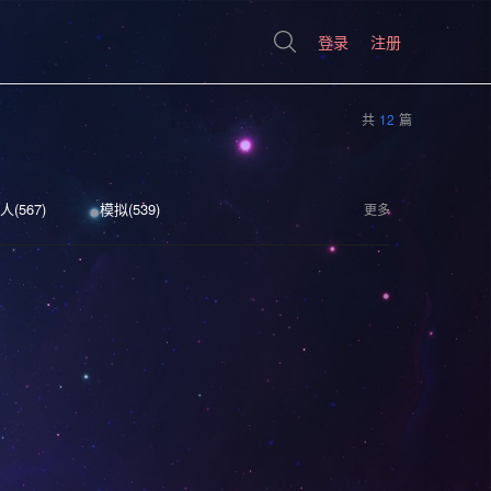
登录
注册
共
12
篇
人(567)
模拟(539)
更多
(404)
生存(395)
奇幻(371)
恐怖(304)
独立(299)
D(242)
可爱(233)
太空(193)
血腥(183)
选择取向(161)
视觉小说(156)