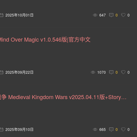
14)
自动化(14)
华丽格斗(14)
隐藏物体(14)
生物
2025年10月01日
647
0
0
武术(13)
灵异(13)
剑术(13)
时间管理(13)
虚拟现实(12)
烹饪(12)
破坏(12)
你懂的(11)
d Over Magic v1.0.546版|官方中文
温馨惬意(11)
黑色(11)
重玩价值(11)
暗杀(10)
交
3D 格斗(10)
重制(9)
恶人主角(9)
团队导向(9)
2025年09月22日
1070
0
0
性(9)
电脑角色扮演(9)
恶搞(8)
三国(8)
恐龙(8)
8)
政治性(8)
子弹时间(8)
桌上游戏(8)
架空历史(
中世纪王国战争 Medieval Kingdom Wars v2025.04.11版+Story版 v1.00版|集成全DLC|官方中文
农业(7)
收集马拉松(7)
狗(7)
蒸汽朋克(7)
龙(
盘(7)
动作即时战略(7)
自走棋(7)
库存管理(7)
2025年09月10日
665
0
0
水底(6)
冷战(6)
极简主义(6)
人工智能(6)
可