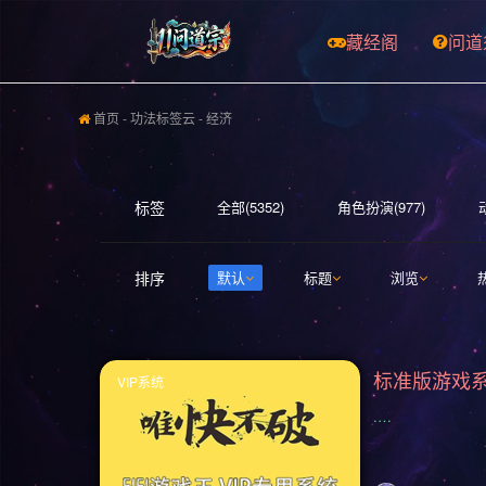
藏经阁
问道
首页
-
功法标签云
- 经济
标签
全部(5352)
角色扮演(977)
开放世界(529)
休闲(526)
策
排序
默认
标题
浏览
射击(365)
合作(349)
3D(347
科幻(296)
模拟经营(282)
暴
VIP系统
轻度 Rogue(223)
平台游戏(219)
.…
冒险(177)
解谜冒险(176)
街