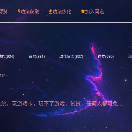
须知
功法获取
功法炼化
加入问道
动作(934)
冒险(881)
动作冒险(837)
独立(580)
单
略(521)
探索(515)
多人(459)
剧情丰富(439)
动漫
热评
)
沙盒(339)
女性主角(332)
解谜(329)
建造(328)
力(277)
氛围(276)
日系游戏(275)
中世纪(248)
2
标准版游戏系统，玩游戏卡，玩不了游戏，试试，任何人都可免费下载安装
即时战略(215)
动作(204)
管理(197)
砍杀(195)
机(175)
驾驶(169)
回合制战斗(168)
第一人称(163)