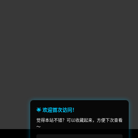
超人类主义(2)
社交聚会(2)
RPG制作大师(1)
毁灭(1)
1)
多人在线战术竞技(1)
足球/美式足球(1)
帆船(1)
独立(1)
狼(1)
摩托车越野(1)
玩家(1)
基地建设建造(1)
点击游戏(1)
🌟 欢迎首次访问！
)
模组(1)
觉得本站不错？可以收藏起来，方便下次查看
～
ue(1)
小游戏(1)
动作 射击(1)