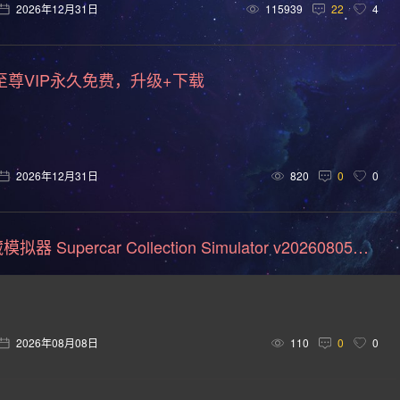
卡通风格(154)
回合制(151)
欢乐(150)
第三人称(147)
2026年12月31日
115939
22
4
车竞速(124)
剧情(124)
策略(121)
彩色(119)
格斗
至尊VIP永久免费，升级+下载
悬疑(113)
第三人称视角(111)
第一人称视角(106)
拟真
向点击(104)
二维(103)
角色自定义(101)
像素(100)
(94)
卡通(93)
动作类 Rogue(93)
动作角色扮演(88)
2026年12月31日
820
0
0
(76)
经典(74)
第一人称射击(74)
战术(73)
塔防
68)
军事(66)
沉浸式模拟(66)
黑暗奇幻(66)
第三
超级跑车收藏模拟器 Supercar Collection Simulator v20260805版|集成全DLC|官方中文
击(57)
策略战棋(57)
城市营造(56)
多结局(55)
互动小说(51)
策略战争(50)
外星人(50)
喜剧(50)
2026年08月08日
110
0
0
风格化(48)
魔法(47)
物理(46)
恋爱养成(45)
农场
程序生成(41)
控制器(40)
自选历险体验(40)
2D 平台(4