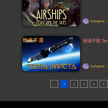
.…
精心编写(2)
即时含暂停(2)
色情内容(2)
弹球(2)
撤离射击
Codxgame
放松 休闲 氛围 实用工具 动漫 沉浸式模拟(2
Action Roguelike(1)
Cats(1)
地球不屈 Terra
藏经阁
中世纪暴力(1)
ARPG(1)
火星
.…
地底(1)
摔跤(1)
架空(1)
Codxgame
垂直卷轴射击(1)
自制枪械(1)
对战环境(1)
大型多人在线(1)
‹‹
1
2
3
4
5
战术角色扮(1)
选择取(1)
该
卡牌构建式类 Rogue(1)
多人 恐怖(1