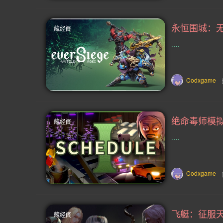
竞分(6)
合作战役(6)
设计与插
藏经阁
关卡编辑(5)
航海(5)
超级英雄
.…
桌游(4)
大师级(4)
角色定制(
外交(4)
越野(4)
自行车(4)
Codxgame
摩托车(4)
基于文字(4)
黑色喜
藏经阁
90年代(3)
2D格斗(3)
罗马(3
.…
续作(3)
奔跑(3)
游戏工坊(3)
无双(3)
骰子(3)
魔幻(2)
Codxgame
摇滚乐(2)
黑客(2)
4人本地(2
amp(2)
狼人(2)
滑板(2)
藏经阁