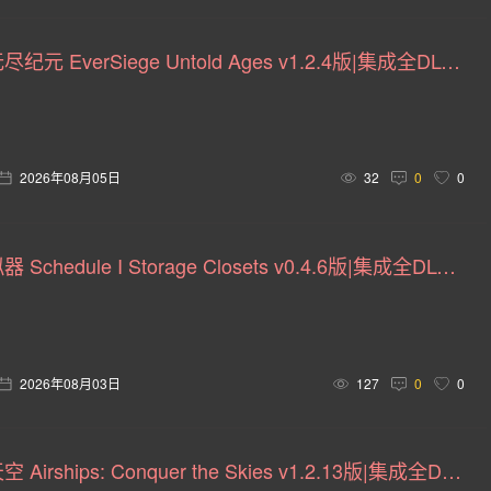
画(6)
体素(6)
养成(5)
指向 &(5)
果露(5)
永恒围城：无尽纪元 EverSiege Untold Ages v1.2.4版|集成全DLC|官方中文
(5)
上帝模拟(5)
猫(5)
电竞(5)
逻辑(5)
4)
编程(4)
信仰(4)
点击(4)
快速反应事件(4)
裸露(4)
文字游戏(4)
不可思议迷宫(4)
职业导向(4
2026年08月05日
32
0
0
剧(4)
枪械改装(4)
阴谋(4)
挂机游戏(4)
回合制(
绝命毒师模拟器 Schedule I Storage Closets v0.4.6版|集成全DLC|官方英文
)
80年代(3)
美国(3)
轻度(3)
视觉(3)
动态
角色动作(3)
马匹(3)
密室逃脱(3)
试验性(3)
超級英雄(2)
机甲世界(2)
卡通化(2)
纵轴(2)
2026年08月03日
127
0
0
)
动作类(2)
生存制作(2)
卡牌构建式(2)
动作类Ro
2D平台(2)
网络梗(2)
多人射击(2)
轨道射击(2)
飞艇：征服天空 Airships: Conquer the Skies v1.2.13版|集成全DLC|官方中文