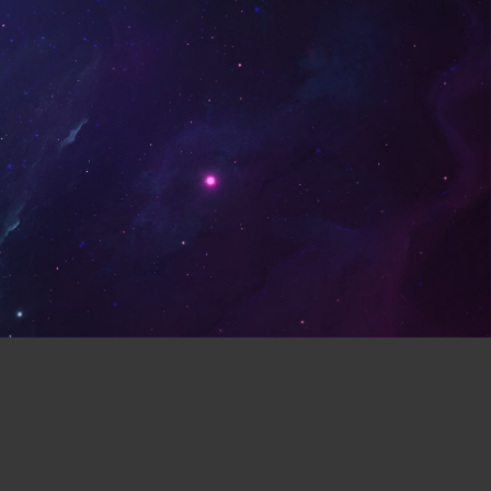
益智休闲(132)
体育运动(130)
对打(117)
制作(115)
(106)
模拟(104)
战斗(99)
黑暗(98)
卡牌(86)
类银河战士恶魔城(81)
(72)
战争(71)
潜行(70)
人称射击(65)
阖家(61)
在线合作(54)
经济(53)
玩家对战(50)
回合战略(49)
模拟(45)
历史(44)
电影式(44)
0)
俯视(40)
鲜血(40)