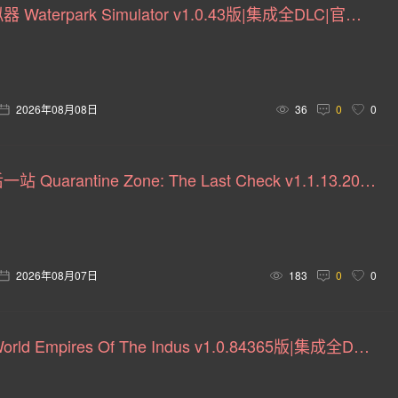
水上乐园模拟器 Waterpark Simulator v1.0.43版|集成全DLC|官方中文
团队角色扮演(37)
机器人(36)
等角视角(36)
生活
怖(33)
爱情(33)
体育(32)
末日(31)
竞技(31)
2026年08月08日
36
0
0
刷宝(29)
惊悚(28)
殖民模拟(28)
自然(28)
反
验(27)
清版动作(27)
LGBTQ+(27)
卡牌游戏(26)
检疫区：最后一站 Quarantine Zone: The Last Check v1.1.13.2054版|集成全DLC|官方中文
类Rogue(24)
战争游戏(24)
玩家对战环境(24)
战
(23)
牌组构建(23)
俯视射击(23)
战术角色扮演(23)
击(22)
推理解谜(20)
老司机(20)
飞行(20)
2D 
2026年08月07日
183
0
0
快节奏(19)
即时战术(19)
双摇杆射击(19)
调查(1
旧世界 Old World Empires Of The Indus v1.0.84365版|集成全DLC|官方中文
漫画(18)
轻度Rogue(17)
神话(17)
策略角色扮演(1
朋克风(15)
黑色幽默(15)
原声音轨(15)
记叙(15)