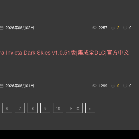
传统类 Rogue(2)
英雄射击(2)
维京人(2)
政治模拟(2)
(2)
爱好模拟(2)
三维(2)
骑车(2)
无声主角(2)
2026年08月02日
2257
2
0
)
galgame(2)
触控(1)
颜色(1)
吃鸡(1)
冒险.恐龙(1)
战棋(1)
重置(1)
运输(1)
过场动画(
 Invicta Dark Skies v1.0.51版|集成全DLC|官方中文
(1)
恋爱(1)
战役(1)
寻宝(1)
高尔夫球(1)
龙与地下城(1)
安卓(1)
农场(1)
值得重玩(1)
2026年08月01日
1299
0
0
真人(1)
多人 回合制战术(1)
类(1)
仅鼠标(1)
奇幻战术(1)
战锤 40K(1)
单板滑雪(1)
滑行(1)
6
7
8
9
10
下一页
››
产品的热门用户自定义标签：(?) 动作 在线合作 赛博朋克 砍杀 忍者 科幻 剑术(1
)
灵异 3D(1)
动作武术(1)
非主流经典(1)
轻 Rog