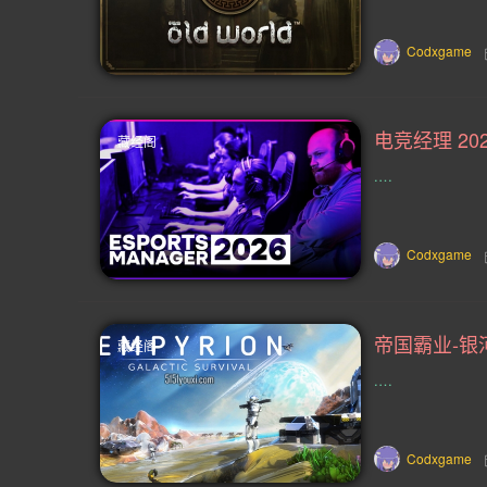
教育(14)
精确平台(14)
钓鱼(
Codxgame
狩猎(13)
心理(13)
忍者(13)
矮人(13)
互动(13)
VR(12)
藏经阁
.…
刷宝射击游戏(11)
对话(11)
故事架构丰富(10)
竞技场射击(10)
Codxgame
太空模拟(9)
80 年代(9)
非线
吸血鬼(8)
懒人游戏(8)
西部(
藏经阁
怀旧(7)
唯美(7)
贸易(7)
.…
资本主义(7)
现代(7)
六角格棋
Codxgame
哲理(6)
坦克(6)
海战(6)