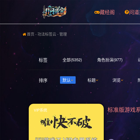
藏经阁
问道
首页
-
功法标签云
- 管理
标签
全部(5352)
角色扮演(977)
开放世界(529)
休闲(526)
策
排序
默认
标题
浏览
射击(365)
合作(349)
3D(347
科幻(296)
模拟经营(282)
暴
VIP系统
轻度 Rogue(223)
平台游戏(219)
.…
冒险(177)
解谜冒险(176)
街