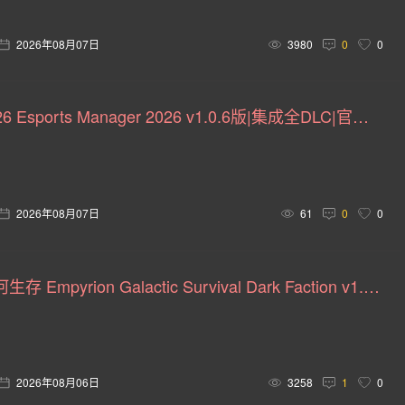
14)
自动化(14)
华丽格斗(14)
隐藏物体(14)
生物
2026年08月07日
3980
0
0
武术(13)
灵异(13)
剑术(13)
时间管理(13)
虚拟现实(12)
烹饪(12)
破坏(12)
你懂的(11)
电竞经理 2026 Esports Manager 2026 v1.0.6版|集成全DLC|官方中文
温馨惬意(11)
黑色(11)
重玩价值(11)
暗杀(10)
交
3D 格斗(10)
重制(9)
恶人主角(9)
团队导向(9)
2026年08月07日
61
0
0
性(9)
电脑角色扮演(9)
恶搞(8)
三国(8)
恐龙(8)
8)
政治性(8)
子弹时间(8)
桌上游戏(8)
架空历史(
帝国霸业-银河生存 Empyrion Galactic Survival Dark Faction v1.19.0版|集成全DLC|官方中文
农业(7)
收集马拉松(7)
狗(7)
蒸汽朋克(7)
龙(
盘(7)
动作即时战略(7)
自走棋(7)
库存管理(7)
2026年08月06日
3258
1
0
水底(6)
冷战(6)
极简主义(6)
人工智能(6)
可