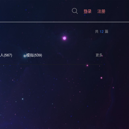
登录
注册
共
12
篇
人(567)
模拟(539)
更多
(404)
生存(395)
奇幻(371)
恐怖(304)
独立(299)
D(242)
可爱(233)
太空(193)
血腥(183)
选择取向(161)
视觉小说(156)