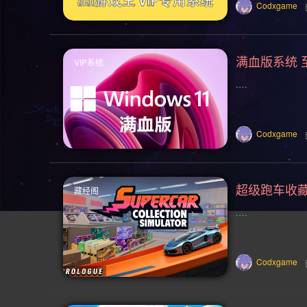
类魂系列(155)
横向滚屏(154)
Codxgame
僵尸(129)
枪战射击(128)
赛
满血版系统 
VIP系统
类 Rogue(114)
时空旅行(114)
.…
像素图形(104)
困难(104)
指
复古(95)
基地建设(95)
魂系列
Codxgame
放松(78)
心理恐怖(77)
后末日
二战(69)
音乐(69)
赛博朋克(
藏经阁
.…
手绘(59)
生存恐怖(59)
弹幕射
竞速(52)
日系角色扮演(52)
Codxgame
资源管理(49)
迷宫探索(48)
回合制战术(42)
恋爱模拟(42)