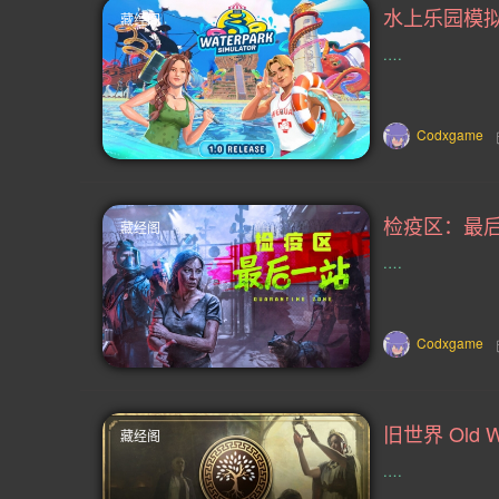
藏经阁
机甲(39)
跑酷(38)
情感(37)
.…
节奏(34)
清版射击(34)
心里恐
Codxgame
好评原声音轨(30)
平台解谜(30)
3D 平台(28)
格斗(27)
抢先体
藏经阁
联机(24)
探险(24)
武侠(24)
.…
推理(23)
大战略(23)
卡牌战斗
90 年代(22)
2.5D(22)
复古射
Codxgame
MOD(19)
闯关(19)
火车(19)
藏经阁
超现实(18)
开放世界生存制作(18)
.…
教程(16)
叙事(15)
动作(15)