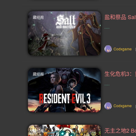
竞分(6)
合作战役(6)
设计与插
藏经阁
关卡编辑(5)
航海(5)
超级英雄
.…
桌游(4)
大师级(4)
角色定制(
外交(4)
越野(4)
自行车(4)
Codxgame
摩托车(4)
基于文字(4)
黑色喜
藏经阁
90年代(3)
2D格斗(3)
罗马(3
.…
续作(3)
奔跑(3)
游戏工坊(3)
无双(3)
骰子(3)
魔幻(2)
Codxgame
摇滚乐(2)
黑客(2)
4人本地(2
amp(2)
狼人(2)
滑板(2)
藏经阁