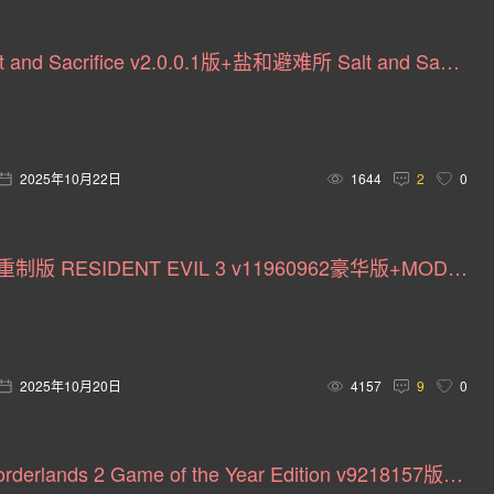
画(6)
体素(6)
养成(5)
指向 &(5)
果露(5)
盐和祭品 Salt and Sacrifice v2.0.0.1版+盐和避难所 Salt and Sanctuary v1.0.2.2a版
(5)
上帝模拟(5)
猫(5)
电竞(5)
逻辑(5)
4)
编程(4)
信仰(4)
点击(4)
快速反应事件(4)
裸露(4)
文字游戏(4)
不可思议迷宫(4)
职业导向(4
2025年10月22日
1644
2
0
剧(4)
枪械改装(4)
阴谋(4)
挂机游戏(4)
回合制(
生化危机3：重制版 RESIDENT EVIL 3 v11960962豪华版+MOD版|集成全DLC|官方中文
)
80年代(3)
美国(3)
轻度(3)
视觉(3)
动态
角色动作(3)
马匹(3)
密室逃脱(3)
试验性(3)
超級英雄(2)
机甲世界(2)
卡通化(2)
纵轴(2)
2025年10月20日
4157
9
0
)
动作类(2)
生存制作(2)
卡牌构建式(2)
动作类Ro
2D平台(2)
网络梗(2)
多人射击(2)
轨道射击(2)
无主之地2 Borderlands 2 Game of the Year Edition v9218157版|集成全DLC|官方英文+VR版