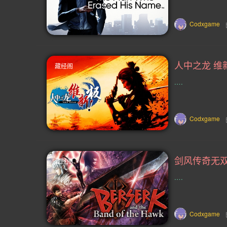
教育(14)
精确平台(14)
钓鱼(
Codxgame
狩猎(13)
心理(13)
忍者(13)
矮人(13)
互动(13)
VR(12)
藏经阁
.…
刷宝射击游戏(11)
对话(11)
故事架构丰富(10)
竞技场射击(10)
Codxgame
太空模拟(9)
架空历史(9)
80
吸血鬼(8)
懒人游戏(8)
西部(
藏经阁
唯美(7)
贸易(7)
农业(7)
.…
资本主义(7)
现代(7)
六角格棋
Codxgame
哲理(6)
坦克(6)
海战(6)