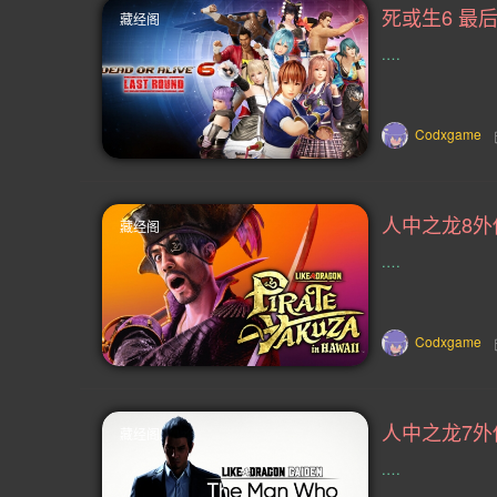
藏经阁
鲜血(40)
跑酷(38)
机器人(37
.…
节奏(34)
清版射击(34)
心里恐
Codxgame
好评原声音轨(30)
平台解谜(30)
3D 平台(28)
格斗(27)
抢先体
藏经阁
联机(24)
探险(24)
武侠(24)
.…
推理(23)
大战略(23)
卡牌战斗
90 年代(22)
2.5D(22)
复古射
Codxgame
MOD(19)
闯关(19)
火车(19)
藏经阁
超现实(18)
开放世界生存制作(18)
.…
教程(16)
叙事(15)
动作(15)