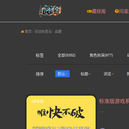
藏经阁
问道
首页
-
功法标签云
- 血腥
标签
全部(5352)
角色扮演(977)
开放世界(530)
休闲(526)
策
排序
默认
标题
浏览
射击(366)
合作(349)
3D(348
科幻(296)
模拟经营(282)
暴
VIP系统
轻度 Rogue(223)
平台游戏(219)
.…
冒险(177)
解谜冒险(176)
街