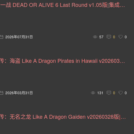
死或生6 最后一战 DEAD OR ALIVE 6 Last Round v1.05版|集成全DLC|官方中文
)
情感(37)
团队角色扮演(37)
等角视角(36)
生活
怖(33)
爱情(33)
体育(32)
末日(31)
竞技(31)
2026年07月31日
57
0
0
刷宝(30)
惊悚(28)
殖民模拟(28)
自然(28)
反
验(27)
清版动作(27)
未来(27)
LGBTQ+(27)
卡
人中之龙8外传：海盗 Like A Dragon Pirates in Hawaii v20260328版|集成全DLC|绕D加密|官方中文
类Rogue(24)
战争游戏(24)
玩家对战环境(24)
战
(23)
牌组构建(23)
俯视射击(23)
战术角色扮演(23)
击(22)
推理解谜(20)
老司机(20)
飞行(20)
2D 
2026年03月31日
131
0
0
快节奏(19)
即时战术(19)
双摇杆射击(19)
调查(1
人中之龙7外传：无名之龙 Like A Dragon Gaiden v20260328版|集成全DLC|绕D加密|官方中文
漫画(18)
轻度Rogue(17)
神话(17)
策略角色扮演(1
朋克风(15)
黑色幽默(15)
原声音轨(15)
记叙(15)