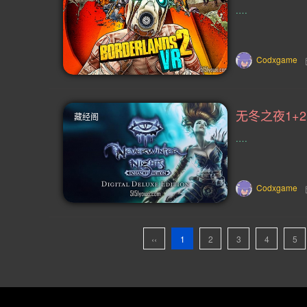
.…
精心编写(2)
即时含暂停(2)
社交聚会(2)
色情内容(2)
弹
Codxgame
放松 休闲 氛围 实用工具 动漫 沉浸式模拟(2
Action Roguelike(1)
Cats(1)
藏经阁
中世纪暴力(1)
ARPG(1)
火星
.…
地底(1)
摔跤(1)
架空(1)
Codxgame
垂直卷轴射击(1)
自制枪械(1)
对战环境(1)
大型多人在线(1)
‹‹
1
2
3
4
5
战术角色扮(1)
选择取(1)
该
卡牌构建式类 Rogue(1)
多人 恐怖(1