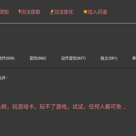
须知
功法获取
功法炼化
加入问道
动作(936)
冒险(882)
动作冒险(837)
独立(581)
单
略(522)
探索(516)
多人(459)
剧情丰富(439)
动漫
热评
)
沙盒(341)
女性主角(332)
解谜(329)
建造(329)
力(277)
氛围(276)
日系游戏(275)
中世纪(248)
2
标准版游戏系统，玩游戏卡，玩不了游戏，试试，任何人都可免费下载安装
即时战略(215)
动作(204)
管理(198)
砍杀(195)
机(175)
驾驶(169)
回合制战斗(168)
第一人称(164)