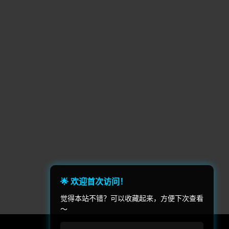
政治模拟(2)
超人类主义(2)
无声主角(2)
RPG制作大师(1)
毁灭(1)
1)
多人在线战术竞技(1)
足球/美式足球(1)
帆船(1)
独立(1)
狼(1)
摩托车越野(1)
玩家(1)
基地建设建造(1)
点击游戏(1)
🌟 欢迎首次访问！
)
模组(1)
觉得本站不错？可以收藏起来，方便下次查看
～
ue(1)
小游戏(1)
动作 射击(1)