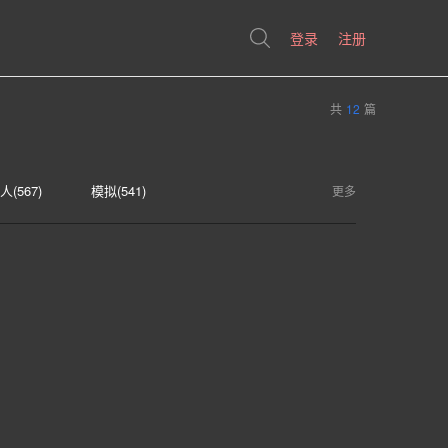
登录
注册
共
12
篇
人(567)
模拟(541)
更多
(404)
生存(397)
奇幻(371)
恐怖(304)
独立(299)
D(242)
可爱(233)
太空(193)
血腥(183)
选择取向(161)
视觉小说(156)