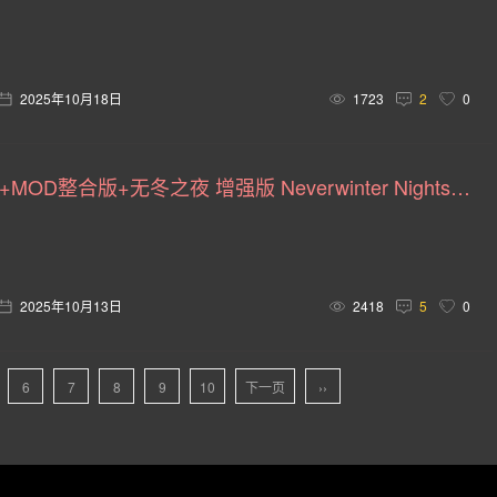
传统类 Rogue(2)
英雄射击(2)
维京人(2)
战略(2)
球(2)
撤离射击(2)
爱好模拟(2)
三维(2)
骑车(2)
2025年10月18日
1723
2
0
)
galgame(2)
触控(1)
颜色(1)
吃鸡(1)
冒险.恐龙(1)
战棋(1)
重置(1)
运输(1)
过场动画(
无冬之夜1+2+MOD整合版+无冬之夜 增强版 Neverwinter Nights: Enhanced Edition v1.89.8193.37.14版|集成全DLC|汉化中文
(1)
恋爱(1)
战役(1)
寻宝(1)
高尔夫球(1)
龙与地下城(1)
安卓(1)
农场(1)
值得重玩(1)
2025年10月13日
2418
5
0
真人(1)
多人 回合制战术(1)
类(1)
仅鼠标(1)
奇幻战术(1)
战锤 40K(1)
单板滑雪(1)
滑行(1)
6
7
8
9
10
下一页
››
产品的热门用户自定义标签：(?) 动作 在线合作 赛博朋克 砍杀 忍者 科幻 剑术(1
)
灵异 3D(1)
动作武术(1)
非主流经典(1)
轻 Rog