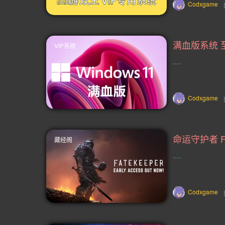
类魂系列(155)
横向滚屏(154)
Codxgame
僵尸(130)
枪战射击(128)
赛
满血版系统 
VIP系统
类 Rogue(114)
时空旅行(114)
.…
像素图形(104)
困难(104)
指
基地建设(96)
复古(95)
魂系列
Codxgame
放松(78)
心理恐怖(77)
后末日
二战(69)
音乐(69)
赛博朋克(
命运守护者 Fa
藏经阁
.…
手绘(59)
生存恐怖(59)
弹幕射
竞速(52)
日系角色扮演(52)
Codxgame
资源管理(49)
迷宫探索(48)
回合制战术(42)
恋爱模拟(42)