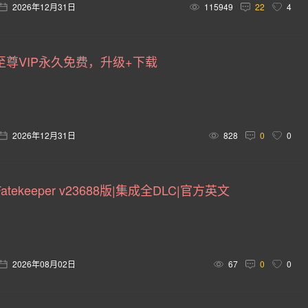
卡通风格(154)
回合制(151)
欢乐(150)
第三人称(147)
2026年12月31日
115949
22
4
车竞速(124)
剧情(124)
策略(121)
彩色(119)
格斗
至尊VIP永久免费，升级+下载
悬疑(113)
第三人称视角(111)
拟真(107)
第一人称视角(
向点击(104)
二维(103)
角色自定义(101)
像素(100)
(94)
卡通(93)
动作类 Rogue(93)
动作角色扮演(88)
2026年12月31日
828
0
0
(76)
经典(74)
第一人称射击(74)
战术(73)
塔防
68)
军事(67)
沉浸式模拟(67)
第三人称射击(66)
tekeeper v23688版|集成全DLC|官方英文
击(57)
策略战棋(57)
城市营造(56)
多结局(55)
外星人(51)
互动小说(51)
策略战争(50)
喜剧(50)
2026年08月02日
67
0
0
风格化(48)
魔法(47)
物理(46)
恋爱养成(45)
历史
程序生成(41)
机甲(40)
控制器(40)
自选历险体验(40)