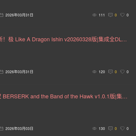
14)
自动化(14)
华丽格斗(14)
隐藏物体(14)
生物
2026年03月31日
111
0
0
武术(13)
灵异(13)
剑术(13)
时间管理(13)
虚拟现实(12)
烹饪(12)
破坏(12)
你懂的(11)
人中之龙 维新！极 Like A Dragon Ishin v20260328版|集成全DLC|绕D加密|官方中文
温馨惬意(11)
黑色(11)
重玩价值(11)
暗杀(10)
交
3D 格斗(10)
海盗(9)
重制(9)
恶人主角(9)
2026年03月31日
120
0
0
 年代(9)
非线性(9)
电脑角色扮演(9)
恶搞(8)
三国
8)
政治性(8)
子弹时间(8)
桌上游戏(8)
警匪(7)
剑风传奇无双 BERSERK and the Band of the Hawk v1.0.1版|集成全DLC|汉化中文+修改器+存档
收集马拉松(7)
狗(7)
蒸汽朋克(7)
龙(7)
车辆
盘(7)
动作即时战略(7)
自走棋(7)
库存管理(7)
2026年03月03日
130
0
0
水底(6)
冷战(6)
极简主义(6)
人工智能(6)
可