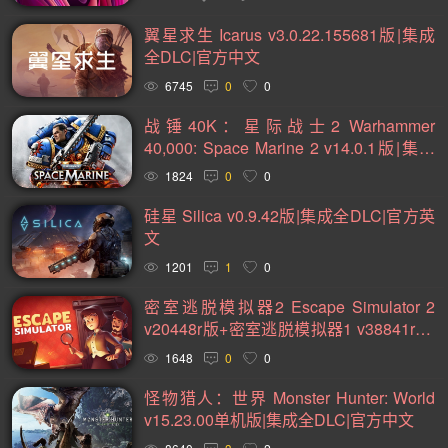
2D(242)
可爱(233)
轻度 Rogue(223)
平台游戏(219)
翼星求生 Icarus v3.0.22.155681版|集成
即时战略(215)
动作(204)
管理(197)
砍杀(195)
全DLC|官方中文
太空(193)
血腥(183)
冒险(177)
解谜冒险(176)
6745
0
0
街机(175)
驾驶(169)
回合制战斗(168)
第一人称(163)
战锤40K：星际战士2 Warhammer
40,000: Space Marine 2 v14.0.1版|集成
选择取向(161)
视觉小说(156)
类魂系列(155)
全DLC|官方中文
1824
0
0
横向滚屏(154)
卡通风格(154)
回合制(151)
欢乐(150)
硅星 Silica v0.9.42版|集成全DLC|官方英
第三人称(147)
益智休闲(132)
体育运动(130)
文
僵尸(129)
枪战射击(128)
赛车竞速(124)
剧情(124)
1201
1
0
策略(121)
彩色(119)
格斗对打(117)
制作(115)
密室逃脱模拟器2 Escape Simulator 2
v20448r版+密室逃脱模拟器1 v38841r版|
类 Rogue(114)
时空旅行(114)
悬疑(113)
集成全DLC|官方中文
1648
0
0
第三人称视角(111)
第一人称视角(106)
拟真(106)
怪物猎人：世界 Monster Hunter: World
模拟(104)
像素图形(104)
困难(104)
指向点击(104)
v15.23.00单机版|集成全DLC|官方中文
二维(103)
角色自定义(101)
像素(100)
战斗(99)