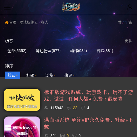
首页
-
功法标签云
- 多人
共
11
篇
标签
更多
全部(5352)
角色扮演(977)
动作(934)
冒险(881)
动作冒险(837)
独立(580)
单人(567)
模拟(539)
排序
开放世界(529)
休闲(526)
策略(521)
探索(515)
默认
标题
浏览
热评
多人(459)
剧情丰富(439)
动漫(404)
生存(395)
标准版游戏系统，玩游戏卡，玩不了游
奇幻(371)
射击(365)
合作(349)
3D(347)
戏，试试，任何人都可免费下载安装
沙盒(339)
女性主角(332)
解谜(329)
建造(328)
115942
22
4
恐怖(304)
独立(299)
科幻(296)
模拟经营(282)
满血版系统 至尊VIP永久免费，升级+下
载
暴力(277)
氛围(276)
日系游戏(275)
中世纪(248)
821
0
0