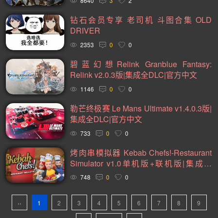
8640
3
2
黑暗(98)
复古(95)
基地建设(95)
魂系列(94)
钻石会员专享 老司机 斗图合集 OLD
卡通(93)
动作类 Rogue(93)
动作角色扮演(88)
DRIVER
2353
0
0
卡牌(86)
类银河战士恶魔城(81)
放松(78)
碧蓝幻想Relink Granblue Fantasy:
心理恐怖(77)
后末日(76)
经典(74)
第一人称射击(74)
Relink v2.0.3版|集成全DLC|官方中文
战术(73)
塔防(72)
战争(71)
潜行(70)
二战(69)
1146
0
0
音乐(69)
赛博朋克(68)
军事(66)
沉浸式模拟(66)
勒芒终极赛 Le Mans Ultimate v1.4.0.3版|
黑暗奇幻(66)
第三人称射击(65)
阖家(61)
手绘(59)
集成全DLC|官方中文
733
0
0
生存恐怖(59)
弹幕射击(57)
策略战棋(57)
烤肉串模拟器 Kebab Chefs!-Restaurant
城市营造(56)
多结局(55)
在线合作(54)
经济(53)
Simulator v1.0单机版+联机版|集成全
竞速(52)
日系角色扮演(52)
互动小说(51)
DLC|官方中文
748
0
0
策略战争(50)
外星人(50)
喜剧(50)
玩家对战(50)
‹‹
1
2
3
4
5
6
7
8
9
回合战略(49)
资源管理(49)
迷宫探索(48)
风格化(48)