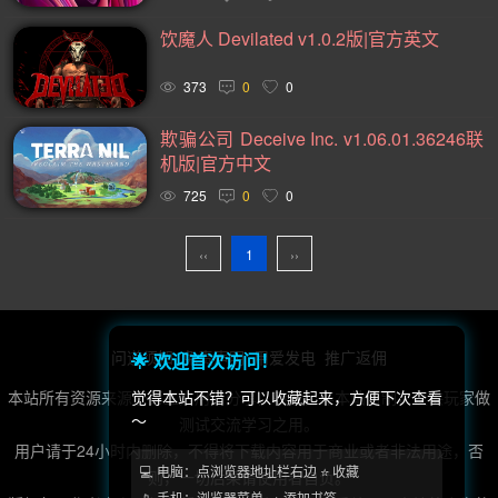
2D(242)
可爱(233)
轻度 Rogue(223)
平台游戏(219)
饮魔人 Devilated v1.0.2版|官方英文
即时战略(215)
动作(204)
管理(197)
砍杀(195)
太空(193)
血腥(183)
冒险(177)
解谜冒险(176)
373
0
0
街机(175)
驾驶(169)
回合制战斗(168)
第一人称(163)
欺骗公司 Deceive Inc. v1.06.01.36246联
机版|官方中文
选择取向(161)
类魂系列(156)
视觉小说(156)
725
0
0
卡通风格(154)
横向滚屏(153)
回合制(151)
欢乐(150)
第三人称(148)
益智休闲(132)
体育运动(130)
‹‹
1
››
僵尸(129)
枪战射击(128)
赛车竞速(124)
剧情(124)
策略(121)
彩色(119)
格斗对打(117)
制作(115)
问道须知
免责声明
用爱发电
推广返佣
🌟 欢迎首次访问！
类 Rogue(114)
时空旅行(114)
悬疑(113)
本站所有资源来源于第三方用户分享，转载，非本站自制，仅供玩家做
觉得本站不错？可以收藏起来，方便下次查看
第三人称视角(111)
第一人称视角(106)
拟真(106)
～
测试交流学习之用。
模拟(104)
像素图形(104)
困难(104)
指向点击(104)
用户请于24小时内删除，不得将下载内容用于商业或者非法用途，否
💻 电脑：点浏览器地址栏右边 ⭐ 收藏
则，一切后果请使用者自负。
二维(103)
角色自定义(101)
像素(100)
黑暗(99)
📱 手机：浏览器菜单 → 添加书签