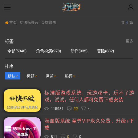
首页
-
功法标签云
- 英雄射击
共
4
篇
标签
更多
全部(5348)
角色扮演(978)
动作(935)
冒险(882)
动作冒险(837)
独立(580)
单人(567)
模拟(540)
排序
开放世界(529)
休闲(526)
策略(521)
探索(516)
默认
标题
浏览
热评
多人(459)
剧情丰富(439)
动漫(404)
生存(394)
标准版游戏系统，玩游戏卡，玩不了游
奇幻(371)
射击(365)
合作(349)
3D(348)
戏，试试，任何人都可免费下载安装
沙盒(339)
女性主角(332)
解谜(329)
建造(328)
115931
22
4
恐怖(304)
独立(299)
科幻(296)
模拟经营(281)
满血版系统 至尊VIP永久免费，升级+下
载
暴力(277)
氛围(276)
日系游戏(275)
中世纪(248)
811
0
0