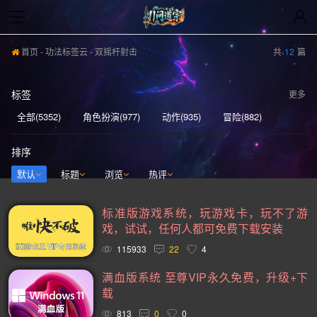
首页
-
功法标签云
- 双摇杆射击
共
12
篇
标签
更多
全部(5352)
角色扮演(977)
动作(935)
冒险(882)
动作冒险(837)
独立(580)
单人(567)
模拟(539)
排序
开放世界(529)
休闲(526)
策略(521)
探索(516)
默认
标题
浏览
热评
多人(459)
剧情丰富(439)
动漫(404)
生存(394)
标准版游戏系统，玩游戏卡，玩不了游
奇幻(371)
射击(365)
合作(349)
3D(348)
戏，试试，任何人都可免费下载安装
沙盒(339)
女性主角(332)
解谜(329)
建造(328)
115933
22
4
恐怖(304)
独立(299)
科幻(296)
模拟经营(282)
满血版系统 至尊VIP永久免费，升级+下
载
暴力(277)
氛围(276)
日系游戏(275)
中世纪(248)
813
0
0