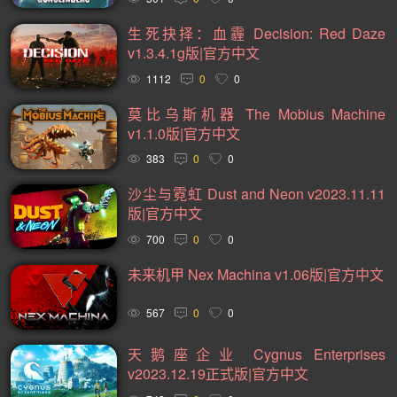
战斗(99)
基地建设(95)
复古(94)
魂系列(94)
生死抉择：血霾 Decision: Red Daze
v1.3.4.1g版|官方中文
卡通(93)
动作类 Rogue(93)
动作角色扮演(89)
1112
0
0
卡牌(86)
类银河战士恶魔城(81)
放松(78)
莫比乌斯机器 The Mobius Machine
心理恐怖(77)
后末日(76)
经典(74)
第一人称射击(74)
v1.1.0版|官方中文
战术(73)
塔防(72)
战争(71)
潜行(70)
二战(69)
383
0
0
音乐(69)
赛博朋克(68)
黑暗奇幻(67)
军事(66)
沙尘与霓虹 Dust and Neon v2023.11.11
版|官方中文
沉浸式模拟(66)
第三人称射击(65)
阖家(61)
手绘(59)
700
0
0
生存恐怖(59)
弹幕射击(57)
策略战棋(57)
未来机甲 Nex Machina v1.06版|官方中文
城市营造(56)
多结局(55)
在线合作(54)
经济(53)
竞速(52)
日系角色扮演(52)
互动小说(51)
567
0
0
策略战争(50)
外星人(50)
喜剧(50)
玩家对战(50)
天鹅座企业 Cygnus Enterprises
v2023.12.19正式版|官方中文
回合战略(49)
资源管理(49)
迷宫探索(48)
风格化(48)