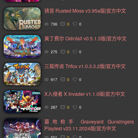
2D(242)
可爱(233)
轻度 Rogue(223)
平台游戏(219)
锈苔 Rusted Moss v3.95a版|官方中文
即时战略(215)
动作(204)
管理(197)
砍杀(195)
太空(193)
血腥(183)
冒险(177)
解谜冒险(176)
736
0
0
街机(175)
驾驶(169)
回合制战斗(168)
第一人称(163)
奥丁费尔 Odinfall v0.5.1.3版|官方中文
选择取向(161)
类魂系列(156)
视觉小说(156)
275
0
0
卡通风格(154)
横向滚屏(153)
回合制(151)
欢乐(150)
三狐传说 Trifox v1.0.3.3.2版|官方中文
第三人称(148)
益智休闲(132)
体育运动(130)
僵尸(129)
枪战射击(128)
赛车竞速(124)
剧情(124)
917
0
0
策略(121)
彩色(119)
格斗对打(117)
制作(115)
X入侵者 X Invader v1.1.0版|官方中文
类 Rogue(114)
时空旅行(114)
悬疑(113)
287
0
0
第三人称视角(111)
第一人称视角(106)
拟真(106)
墓地枪手 Graveyard Gunslingers
模拟(104)
像素图形(104)
困难(104)
指向点击(104)
Playtest v23.11.2024版|官方中文
二维(103)
角色自定义(101)
像素(100)
黑暗(99)
501
0
0