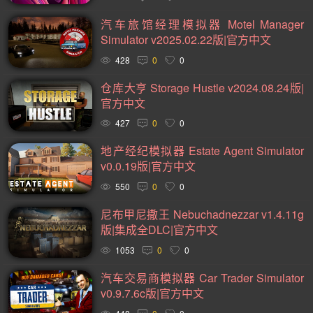
2D(242)
可爱(233)
轻度 Rogue(223)
平台游戏(219)
汽车旅馆经理模拟器 Motel Manager
即时战略(215)
动作(204)
管理(197)
砍杀(195)
Simulator v2025.02.22版|官方中文
太空(193)
血腥(183)
冒险(177)
解谜冒险(176)
428
0
0
街机(175)
驾驶(169)
回合制战斗(168)
第一人称(163)
仓库大亨 Storage Hustle v2024.08.24版|
官方中文
选择取向(161)
视觉小说(156)
类魂系列(155)
427
0
0
横向滚屏(154)
卡通风格(154)
回合制(151)
欢乐(150)
地产经纪模拟器 Estate Agent Simulator
第三人称(147)
益智休闲(132)
体育运动(130)
v0.0.19版|官方中文
僵尸(129)
枪战射击(128)
赛车竞速(124)
剧情(124)
550
0
0
策略(121)
彩色(119)
格斗对打(117)
制作(115)
尼布甲尼撒王 Nebuchadnezzar v1.4.11g
版|集成全DLC|官方中文
类 Rogue(114)
时空旅行(114)
悬疑(113)
1053
0
0
第三人称视角(111)
第一人称视角(106)
拟真(106)
汽车交易商模拟器 Car Trader Simulator
模拟(104)
像素图形(104)
困难(104)
指向点击(104)
v0.9.7.6c版|官方中文
二维(103)
角色自定义(101)
像素(100)
战斗(99)