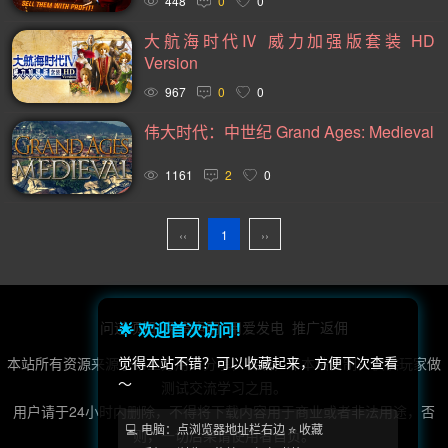
448
0
0
黑暗(98)
复古(95)
基地建设(95)
魂系列(94)
大航海时代Ⅳ 威力加强版套装 HD
卡通(93)
动作类 Rogue(93)
动作角色扮演(88)
Version
967
0
0
卡牌(86)
类银河战士恶魔城(81)
放松(78)
伟大时代：中世纪 Grand Ages: Medieval
心理恐怖(77)
后末日(76)
经典(74)
第一人称射击(74)
战术(73)
塔防(72)
战争(71)
潜行(70)
二战(69)
1161
2
0
音乐(69)
赛博朋克(68)
军事(66)
沉浸式模拟(66)
‹‹
1
››
黑暗奇幻(66)
第三人称射击(65)
阖家(61)
手绘(59)
生存恐怖(59)
弹幕射击(57)
策略战棋(57)
城市营造(56)
多结局(55)
在线合作(54)
经济(53)
问道须知
免责声明
用爱发电
推广返佣
🌟 欢迎首次访问！
竞速(52)
日系角色扮演(52)
互动小说(51)
觉得本站不错？可以收藏起来，方便下次查看
本站所有资源来源于第三方用户分享，转载，非本站自制，仅供玩家做
～
策略战争(50)
外星人(50)
喜剧(50)
玩家对战(50)
测试交流学习之用。
用户请于24小时内删除，不得将下载内容用于商业或者非法用途，否
回合战略(49)
资源管理(49)
迷宫探索(48)
风格化(48)
💻 电脑：点浏览器地址栏右边 ⭐ 收藏
则，一切后果请使用者自负。