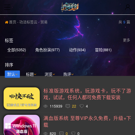
首页
-
功法标签云
- 贸易
共
9
篇
标签
更多
全部(5352)
角色扮演(977)
动作(934)
冒险(881)
动作冒险(837)
独立(580)
单人(567)
模拟(539)
排序
开放世界(529)
休闲(526)
策略(521)
探索(515)
默认
标题
浏览
热评
多人(459)
剧情丰富(439)
动漫(404)
生存(395)
标准版游戏系统，玩游戏卡，玩不了游
奇幻(371)
射击(365)
合作(349)
3D(347)
戏，试试，任何人都可免费下载安装
沙盒(339)
女性主角(332)
解谜(329)
建造(328)
115939
22
4
恐怖(304)
独立(299)
科幻(296)
模拟经营(282)
满血版系统 至尊VIP永久免费，升级+下
载
暴力(277)
氛围(276)
日系游戏(275)
中世纪(248)
820
0
0