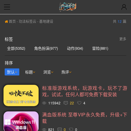
首页
-
功法标签云
- 基地建设
共
12
篇
标签
更多
全部(5352)
角色扮演(977)
动作(934)
冒险(881)
动作冒险(837)
独立(580)
单人(567)
模拟(539)
排序
开放世界(529)
休闲(526)
策略(521)
探索(515)
默认
标题
浏览
热评
多人(459)
剧情丰富(439)
动漫(404)
生存(395)
标准版游戏系统，玩游戏卡，玩不了游
奇幻(371)
射击(365)
合作(349)
3D(347)
戏，试试，任何人都可免费下载安装
沙盒(339)
女性主角(332)
解谜(329)
建造(328)
115942
22
4
恐怖(304)
独立(299)
科幻(296)
模拟经营(282)
满血版系统 至尊VIP永久免费，升级+下
载
暴力(277)
氛围(276)
日系游戏(275)
中世纪(248)
821
0
0