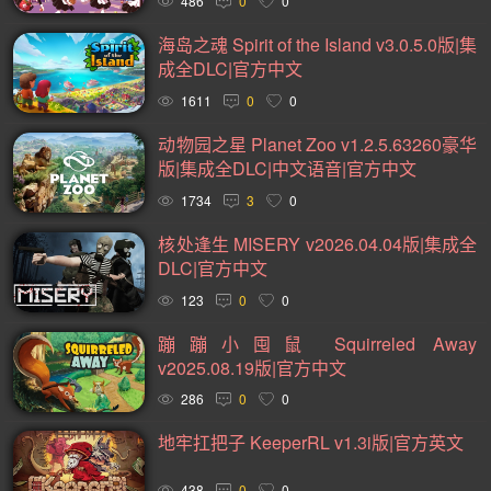
486
0
0
黑暗(98)
复古(95)
基地建设(95)
魂系列(94)
海岛之魂 Spirit of the Island v3.0.5.0版|集
卡通(93)
动作类 Rogue(93)
动作角色扮演(88)
成全DLC|官方中文
1611
0
0
卡牌(86)
类银河战士恶魔城(81)
放松(78)
动物园之星 Planet Zoo v1.2.5.63260豪华
心理恐怖(77)
后末日(76)
经典(74)
第一人称射击(74)
版|集成全DLC|中文语音|官方中文
战术(73)
塔防(72)
战争(71)
潜行(70)
二战(69)
1734
3
0
音乐(69)
赛博朋克(68)
军事(66)
沉浸式模拟(66)
核处逢生 MISERY v2026.04.04版|集成全
黑暗奇幻(66)
第三人称射击(65)
阖家(61)
手绘(59)
DLC|官方中文
123
0
0
生存恐怖(59)
弹幕射击(57)
策略战棋(57)
蹦蹦小囤鼠 Squirreled Away
城市营造(56)
多结局(55)
在线合作(54)
经济(53)
v2025.08.19版|官方中文
竞速(52)
日系角色扮演(52)
互动小说(51)
286
0
0
策略战争(50)
外星人(50)
喜剧(50)
玩家对战(50)
地牢扛把子 KeeperRL v1.3i版|官方英文
回合战略(49)
资源管理(49)
迷宫探索(48)
风格化(48)
438
0
0