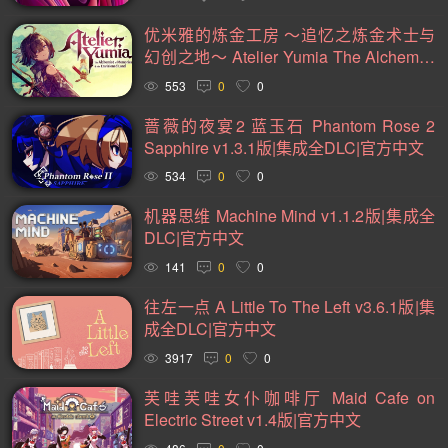
2D(242)
可爱(233)
轻度 Rogue(223)
平台游戏(219)
优米雅的炼金工房 ～追忆之炼金术士与
即时战略(215)
动作(204)
管理(197)
砍杀(195)
幻创之地～ Atelier Yumia The Alchemist
of Memories and The Envisioned Land
太空(193)
血腥(183)
冒险(177)
解谜冒险(176)
553
0
0
v1.0.7.0版|集成全DLC|官方中文
街机(175)
驾驶(169)
回合制战斗(168)
第一人称(163)
蔷薇的夜宴2 蓝玉石 Phantom Rose 2
Sapphire v1.3.1版|集成全DLC|官方中文
选择取向(161)
视觉小说(156)
类魂系列(155)
534
0
0
横向滚屏(154)
卡通风格(154)
回合制(151)
欢乐(150)
机器思维 Machine Mind v1.1.2版|集成全
第三人称(147)
益智休闲(132)
体育运动(130)
DLC|官方中文
僵尸(129)
枪战射击(128)
赛车竞速(124)
剧情(124)
141
0
0
策略(121)
彩色(119)
格斗对打(117)
制作(115)
往左一点 A Little To The Left v3.6.1版|集
成全DLC|官方中文
类 Rogue(114)
时空旅行(114)
悬疑(113)
3917
0
0
第三人称视角(111)
第一人称视角(106)
拟真(106)
芙哇芙哇女仆咖啡厅 Maid Cafe on
模拟(104)
像素图形(104)
困难(104)
指向点击(104)
Electric Street v1.4版|官方中文
二维(103)
角色自定义(101)
像素(100)
战斗(99)