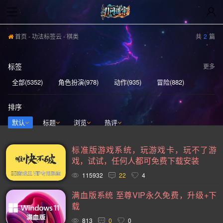
首页
-
功法标签云
- 棋类
共
2
篇
标签
更多
全部(5352)
角色扮演(978)
动作(935)
冒险(882)
动作冒险(837)
独立(580)
单人(567)
模拟(540)
排序
开放世界(529)
休闲(526)
策略(521)
探索(516)
默认
标题
浏览
热评
多人(459)
剧情丰富(439)
动漫(404)
生存(394)
标准版游戏系统，玩游戏卡，玩不了游
奇幻(371)
射击(365)
合作(349)
3D(348)
戏，试试，任何人都可免费下载安装
沙盒(339)
女性主角(332)
解谜(329)
建造(328)
115932
22
4
恐怖(304)
独立(299)
科幻(296)
模拟经营(281)
满血版系统 至尊VIP永久免费，升级+下
载
暴力(277)
氛围(276)
日系游戏(275)
中世纪(248)
813
0
0