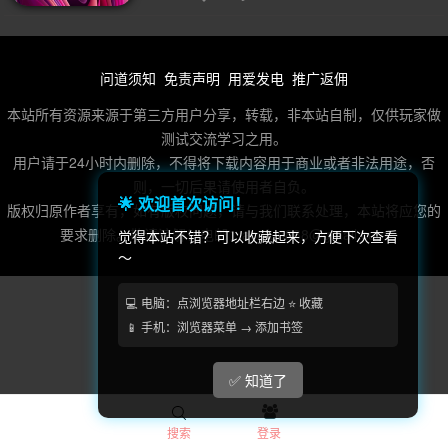
2D(242)
可爱(233)
轻度 Rogue(223)
平台游戏(219)
即时战略(215)
动作(204)
管理(197)
砍杀(195)
太空(193)
血腥(183)
冒险(177)
解谜冒险(176)
问道须知
免责声明
用爱发电
推广返佣
街机(175)
驾驶(169)
回合制战斗(168)
第一人称(163)
本站所有资源来源于第三方用户分享，转载，非本站自制，仅供玩家做
测试交流学习之用。
选择取向(161)
类魂系列(156)
视觉小说(156)
用户请于24小时内删除，不得将下载内容用于商业或者非法用途，否
卡通风格(154)
横向滚屏(153)
回合制(151)
欢乐(150)
则，一切后果请使用者自负。
🌟 欢迎首次访问！
版权归原作者享有，如有版权问题，请与我们联系处理，本站将应您的
第三人称(148)
益智休闲(132)
体育运动(130)
要求删除。敬请谅解！电邮：acefun888@gmail.com
觉得本站不错？可以收藏起来，方便下次查看
僵尸(129)
枪战射击(128)
～
赛车竞速(124)
剧情(124)
策略(121)
彩色(119)
格斗对打(117)
制作(115)
💻 电脑：点浏览器地址栏右边 ⭐ 收藏
📱 手机：浏览器菜单 → 添加书签
类 Rogue(114)
时空旅行(114)
悬疑(113)
第三人称视角(111)
第一人称视角(106)
拟真(106)
✅ 知道了
模拟(104)
像素图形(104)
困难(104)
指向点击(104)
搜索
登录
二维(103)
角色自定义(101)
像素(100)
黑暗(99)