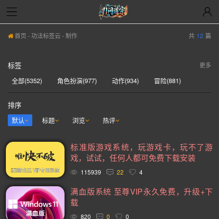
首页
-
功法标签云
- 制作
共
12
篇
标签
更多
全部(5352)
角色扮演(977)
动作(934)
冒险(881)
动作冒险(837)
独立(580)
单人(567)
模拟(539)
排序
开放世界(529)
休闲(526)
策略(521)
探索(515)
默认
标题
浏览
热评
多人(459)
剧情丰富(439)
动漫(404)
生存(395)
标准版游戏系统，玩游戏卡，玩不了游
奇幻(371)
射击(365)
合作(349)
3D(347)
戏，试试，任何人都可免费下载安装
沙盒(339)
女性主角(332)
解谜(329)
建造(328)
115939
22
4
恐怖(304)
独立(299)
科幻(296)
模拟经营(282)
满血版系统 至尊VIP永久免费，升级+下
载
暴力(277)
氛围(276)
日系游戏(275)
中世纪(248)
820
0
0