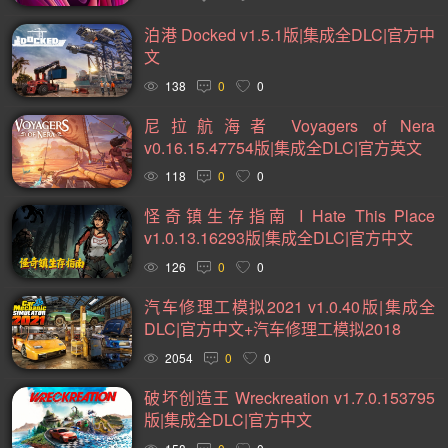
2D(242)
可爱(233)
轻度 Rogue(223)
平台游戏(219)
泊港 Docked v1.5.1版|集成全DLC|官方中
即时战略(215)
动作(204)
管理(197)
砍杀(195)
文
太空(193)
血腥(183)
冒险(177)
解谜冒险(176)
138
0
0
街机(175)
驾驶(169)
回合制战斗(168)
第一人称(163)
尼拉航海者 Voyagers of Nera
v0.16.15.47754版|集成全DLC|官方英文
选择取向(161)
视觉小说(156)
类魂系列(155)
118
0
0
横向滚屏(154)
卡通风格(154)
回合制(151)
欢乐(150)
怪奇镇生存指南 I Hate This Place
第三人称(147)
益智休闲(132)
体育运动(130)
v1.0.13.16293版|集成全DLC|官方中文
僵尸(129)
枪战射击(128)
赛车竞速(124)
剧情(124)
126
0
0
策略(121)
彩色(119)
格斗对打(117)
制作(115)
汽车修理工模拟2021 v1.0.40版|集成全
DLC|官方中文+汽车修理工模拟2018
类 Rogue(114)
时空旅行(114)
悬疑(113)
2054
0
0
第三人称视角(111)
第一人称视角(106)
拟真(106)
破坏创造王 Wreckreation v1.7.0.153795
模拟(104)
像素图形(104)
困难(104)
指向点击(104)
版|集成全DLC|官方中文
二维(103)
角色自定义(101)
像素(100)
战斗(99)