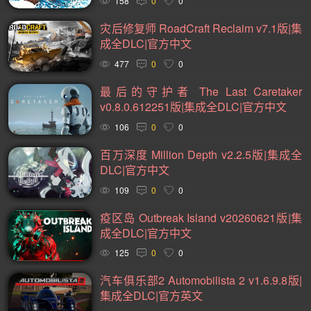
158
0
0
黑暗(98)
复古(95)
基地建设(95)
魂系列(94)
灾后修复师 RoadCraft Reclaim v7.1版|集
卡通(93)
动作类 Rogue(93)
动作角色扮演(88)
成全DLC|官方中文
477
0
0
卡牌(86)
类银河战士恶魔城(81)
放松(78)
最后的守护者 The Last Caretaker
心理恐怖(77)
后末日(76)
经典(74)
第一人称射击(74)
v0.8.0.612251版|集成全DLC|官方中文
战术(73)
塔防(72)
战争(71)
潜行(70)
二战(69)
106
0
0
音乐(69)
赛博朋克(68)
军事(66)
沉浸式模拟(66)
百万深度 Million Depth v2.2.5版|集成全
黑暗奇幻(66)
第三人称射击(65)
阖家(61)
手绘(59)
DLC|官方中文
109
0
0
生存恐怖(59)
弹幕射击(57)
策略战棋(57)
疫区岛 Outbreak Island v20260621版|集
城市营造(56)
多结局(55)
在线合作(54)
经济(53)
成全DLC|官方中文
竞速(52)
日系角色扮演(52)
互动小说(51)
125
0
0
策略战争(50)
外星人(50)
喜剧(50)
玩家对战(50)
汽车俱乐部2 Automobilista 2 v1.6.9.8版|
回合战略(49)
资源管理(49)
迷宫探索(48)
风格化(48)
集成全DLC|官方英文