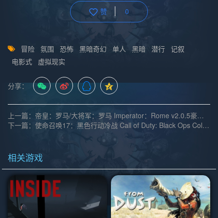
赞
0
冒险
氛围
恐怖
黑暗奇幻
单人
黑暗
潜行
记叙
电影式
虚拟现实
分享：
上一篇：帝皇：罗马/大将军：罗马 Imperator：Rome v2.0.5豪华版|集成全DLC|官方中文
下一篇：使命召唤17：黑色行动冷战 Call of Duty: Black Ops Cold War v1.34.1.15931218离线版|僵尸模式|局域网联机|集成DLC|官方中文【228G】
相关游戏