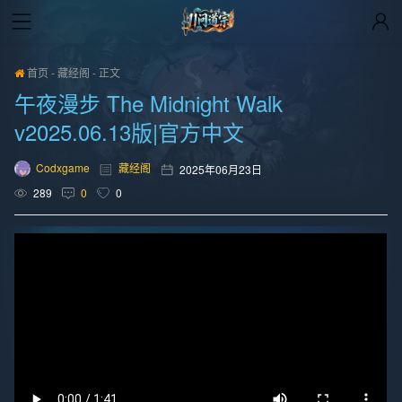
首页
-
藏经阁
-
正文
午夜漫步 The Midnight Walk
v2025.06.13版|官方中文
Codxgame
藏经阁
2025年06月23日
289
0
0