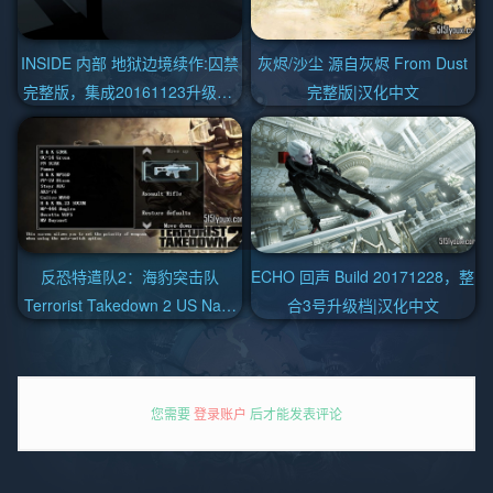
INSIDE 内部 地狱边境续作:囚禁
灰烬/沙尘 源自灰烬 From Dust
完整版，集成20161123升级档|
完整版|汉化中文
官方中文
反恐特遣队2：海豹突击队
ECHO 回声 Build 20171228，整
Terrorist Takedown 2 US Navy
合3号升级档|汉化中文
Seals
您需要
登录账户
后才能发表评论