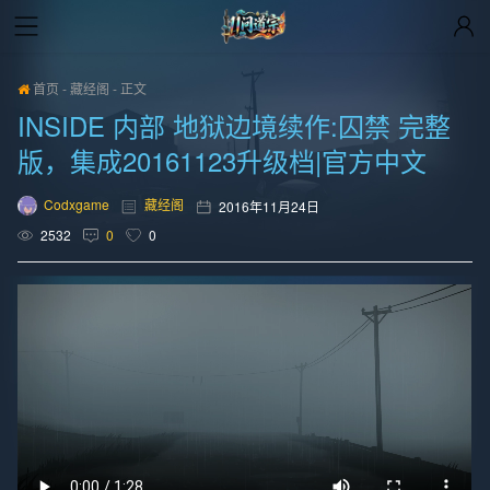
首页
-
藏经阁
-
正文
INSIDE 内部 地狱边境续作:囚禁 完整
版，集成20161123升级档|官方中文
Codxgame
藏经阁
2016年11月24日
2532
0
0