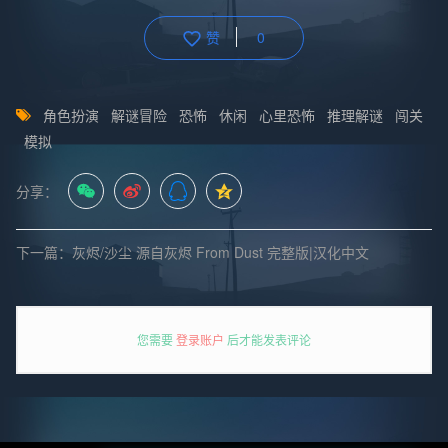
赞
0
角色扮演
解谜冒险
恐怖
休闲
心里恐怖
推理解谜
闯关
模拟
分享：
下一篇：灰烬/沙尘 源自灰烬 From Dust 完整版|汉化中文
您需要
登录账户
后才能发表评论