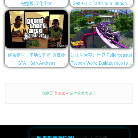
完整版|汉化中文
Settlers 7:Paths to a Kingdom
豪华黄金版|汉化中文
侠盗猎车：圣地安列斯 典藏版
过山车大亨：世界 Rollercoaster
GTA：San Andreas
Tycoon World Build20180919豪
华版|官方中文
您需要
登录账户
后才能发表评论
问道须知
免责声明
用爱发电
推广返佣