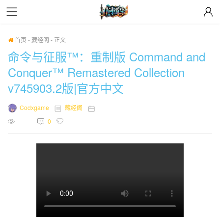
首页
-
藏经阁
-
正文
命令与征服™：重制版 Command and
Conquer™ Remastered Collection
v745903.2版|官方中文
Codxgame
藏经阁
2025年03月17日
2214
0
0