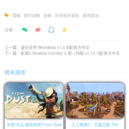
策略
即时战略
经典
好评原声音轨
基地建设
分享：
上一篇：虚无世界 Worldless v1.3.5版|官方中文
下一篇：影廊2 Shadow Corridor 2 雨ノ四葩 v1.15.1版|官方中文
相关游戏
灰烬/沙尘 源自灰烬 From Dust
工人物语7：王国之路 The