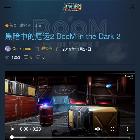
首页
-
藏经阁
-
正文
黑暗中的厄运2 DooM in the Dark 2
Codxgame
藏经阁
2019年11月27日
1253
0
0