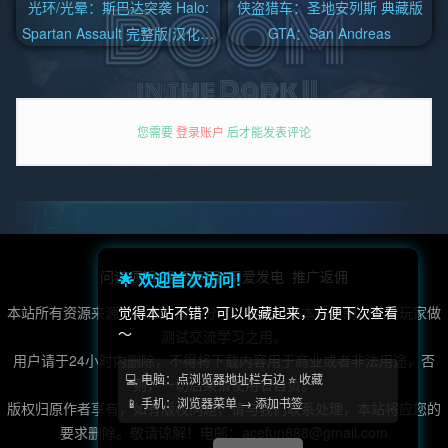
光环/光晕：斯巴达突袭 Halo:
侠盗猎车：圣地安列斯 典藏版
Spartan Assault 完整版|汉化中
GTA：San Andreas
文
您需要
登录账户
后才能发表评论
问道须知
免责声明
用爱发电
推广返佣
🌟 欢迎首次访问！
觉得本站不错？可以收藏起来，方便下次查看
本站所有资源来源于第三方用户分享，转载，非本站自制，仅供玩家做
～
测试交流学习之用。
用户请于24小时内删除，不得将下载内容用于商业或者非法用途，否
💻 电脑：点浏览器地址栏右边 ⭐ 收藏
则，一切后果请使用者自负。
📱 手机：浏览器菜单 → 添加书签
版权归原作者享有，如有版权问题，请与我们联系处理，本站将应您的
要求删除。敬请谅解！电邮：acefun888@gmail.com