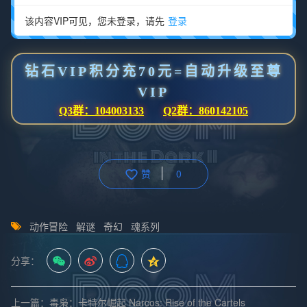
该内容VIP可见，您未登录，请先
登录
钻石VIP积分充70元=自动升级至尊
VIP
Q3群：104003133
Q2群：860142105
赞
0
动作冒险
解谜
奇幻
魂系列
分享：
上一篇：毒枭：卡特尔崛起 Narcos: Rise of the Cartels