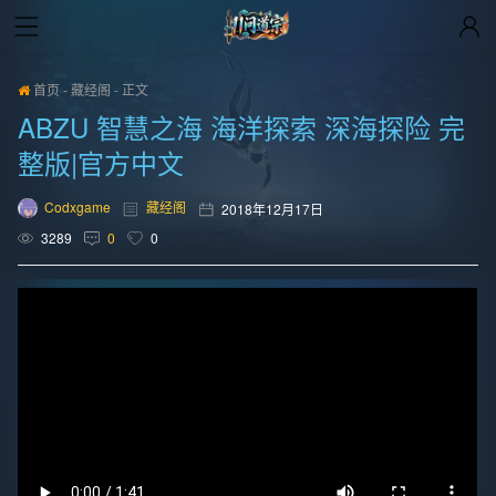
首页
-
藏经阁
-
正文
ABZU 智慧之海 海洋探索 深海探险 完
整版|官方中文
Codxgame
藏经阁
2018年12月17日
3289
0
0