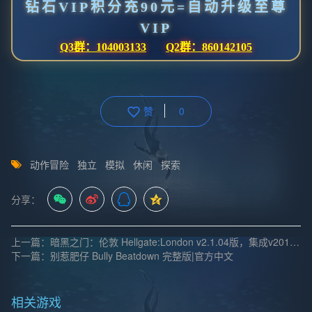
钻石VIP积分充90元=自动升级至尊
VIP
Q3群：104003133
Q2群：860142105
赞
0
动作冒险
独立
模拟
休闲
探索
分享：
上一篇：暗黑之门：伦敦 Hellgate:London v2.1.04版，集成v20181213升级档|汉化中文
下一篇：别惹肥仔 Bully Beatdown 完整版|官方中文
相关游戏