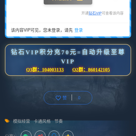
开通
钻石VIP
可查看该内容
该内容VIP可见，您未登录，请先
登录
钻石VIP积分充70元=自动升级至尊
VIP
Q3群：104003133
Q2群：860142105
赞
0
模拟经营
卡通风格
节奏