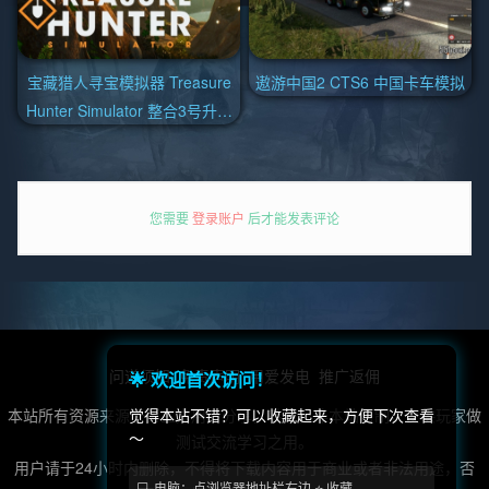
宝藏猎人寻宝模拟器 Treasure
遨游中国2 CTS6 中国卡车模拟
Hunter Simulator 整合3号升级
档|官方中文
您需要
登录账户
后才能发表评论
问道须知
免责声明
用爱发电
推广返佣
🌟 欢迎首次访问！
觉得本站不错？可以收藏起来，方便下次查看
本站所有资源来源于第三方用户分享，转载，非本站自制，仅供玩家做
～
测试交流学习之用。
用户请于24小时内删除，不得将下载内容用于商业或者非法用途，否
💻 电脑：点浏览器地址栏右边 ⭐ 收藏