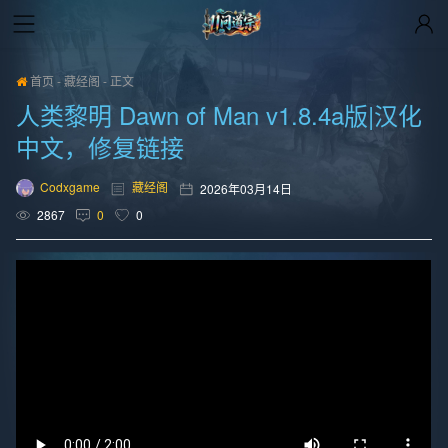
首页
-
藏经阁
-
正文
人类黎明 Dawn of Man v1.8.4a版|汉化
中文，修复链接
Codxgame
藏经阁
2026年03月14日
2867
0
0