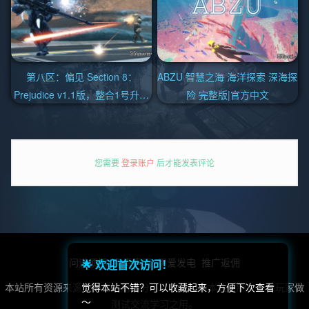
第八区：偏见 Section 8：
ABZU 智慧之海 海洋探索 深海探
Prejudice v1.1版，整合1号升级
险 完整版|官方中文
档|官方中文
您需要
登录账户
后才能发表评论
问道须知
免责声明
用爱发电
推广返佣
🌟 欢迎首次访问！
觉得本站不错？可以收藏起来，方便下次查看
本站所有资源来源于第三方用户分享，转载，非本站自制，仅供玩家做
～
测试交流学习之用。