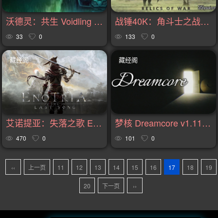
沃德灵：共生 Voidling Bound v78172版|集成全DLC|官方中文
战锤40K：角斗士之战争圣器 格雷迪厄斯 Warhammer 40000 Gladius Relics of War v1.18.2版|集成全DLC|官方中文
33
0
133
0
藏经阁
藏经阁
艾诺提亚：失落之歌 Enotria: The Last Song v1.010.29335版|集成全DLC|官方中文
梦核 Dreamcore v1.11.78327版|集成全DLC|官方中文
470
0
101
0
‹‹
上一页
11
12
13
14
15
16
17
18
19
20
下一页
››