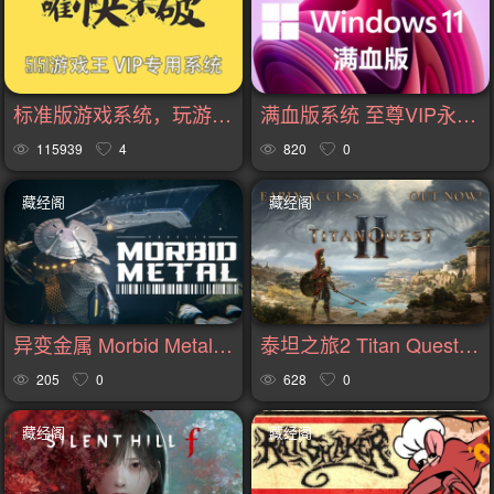
标准版游戏系统，玩游戏卡，玩不了游戏，试试，任何人都可免费下载安装
满血版系统 至尊VIP永久免费，升级+下载
115939
4
820
0
藏经阁
藏经阁
异变金属 Morbid Metal v22760版|集成全DLC|官方中文
泰坦之旅2 Titan Quest II Chapter 2 v0.6.0.134252版|集成全DLC|官方中文
205
0
628
0
藏经阁
藏经阁