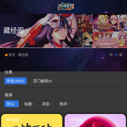
藏经阁
首页
-
藏经阁
共
16
篇
分类
所有
宗门秘境
(4930)
(4)
排序
默认
标题
浏览
热评
VIP系统
VIP系统