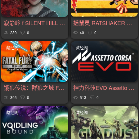
寂静岭 f SILENT HILL f v1.21版|集成全DLC|官方中文
摇鼠灵 RATSHAKER The MOMMY Pack v20260722版|集成全DLC|官方中文
289
0
40
0
藏经阁
藏经阁
饿狼传说：群狼之城 FATAL FURY: City of the Wolves v3.0.0版|集成全DLC|官方中文
神力科莎EVO Assetto Corsa EVO v0.8.1版|集成全DLC|官方中文
395
0
513
0
藏经阁
藏经阁